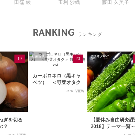
田窪 綾
玉利 沙織
藤田 久美子
RANKING
ランキング
野菜辞典
ヤサオタnote
19
20
カーボロネロ（黒キャ
ベツ） ＜野菜オタク
＞ 野菜辞典 vol…
2576
ねぎを切る
【夏休み自由研究課
るの？
2018】テーマ一覧
菜実験に挑戦しよ…
2576
6810