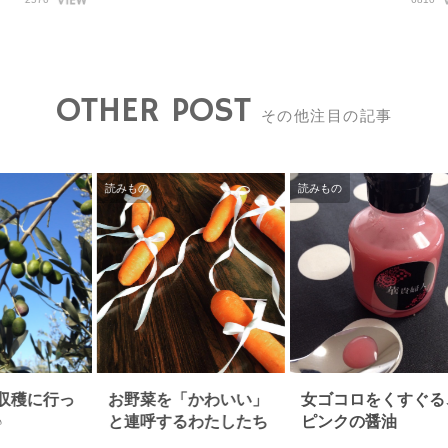
OTHER POST
その他注目の記事
読みもの
読みもの
収穫に行っ
お野菜を「かわいい」
女ゴコロをくすぐる
♪
と連呼するわたしたち
ピンクの醤油