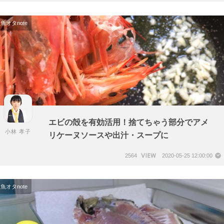
魚オタnote
エビの殻を有効活用！捨てちゃう部分でアメ
小林 孝子
リケーヌソースや出汁・スープに
2564
2020-05-25 12:00:00
魚オタnote