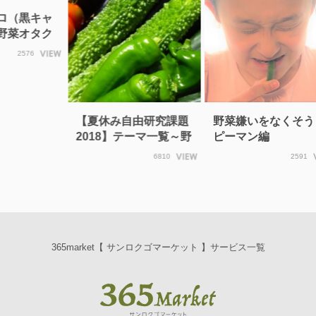
ロ（黒キャ
野菜オタク
vol…
2576
【夏休み自由研究課題
野菜嫌いをなくそう
2018】テーマ一覧～野
ピーマン編
菜実験に挑戦しよ…
6810
2591
365market【 サンロクゴマーケット 】サービス一覧