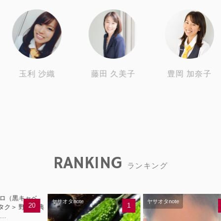
玉利 沙織
藤田 久美子
豊岡 加奈子
RANKING
ランキング
ヤサオタnote
ヤサオタnote
20
1