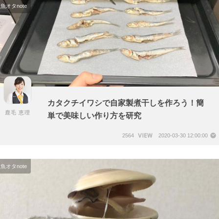
魚オタnote
カタクチイワシで自家製煮干しを作ろう！簡
鹿毛 恵理
単で美味しい作り方を研究
2564
2020-03-30 12:00:00
魚オタnote