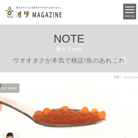
menu
NOTE
魚オタnote
ウオオタクが本気で検証!魚のあれこれ
TOP
》
魚オタnote
魚オタnote