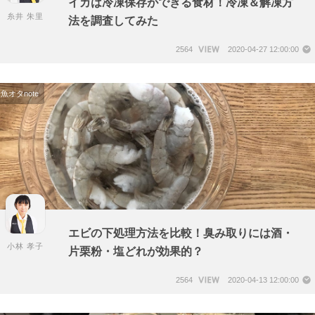
イカは冷凍保存ができる食材！冷凍＆解凍方
糸井 朱里
法を調査してみた
2564
2020-04-27 12:00:00
魚オタnote
エビの下処理方法を比較！臭み取りには酒・
小林 孝子
片栗粉・塩どれが効果的？
2564
2020-04-13 12:00:00