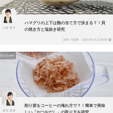
ハマグリの上下は熱の当て方で決まる？！貝
小林 孝子
の焼き方と塩抜き研究
2564
2020-03-16 12:00:00
魚オタnote
削り節をコーヒーの淹れ方で？！簡単で美味
鹿毛 恵理
しい「かつおだし」の取り方を研究