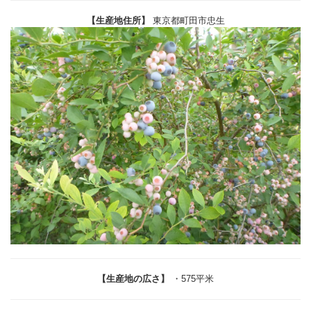
【生産地住所】
東京都町田市忠生
【生産地の広さ】
・575平米