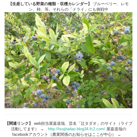
【生産している野菜の種類・収穫カレンダー】
ブルーベリー、レモ
ン、柿、等。それらの「ドライ」にも挑戦中
【関連リンク】
web担当屋嘉道哉、芸名「辻タダオ」のサイト（ライブ
活動してます） →
http://tsujitadao.blog34.fc2.com/
屋嘉道哉の
facebookアカウント（農業関係のお知らせはここが中心） →