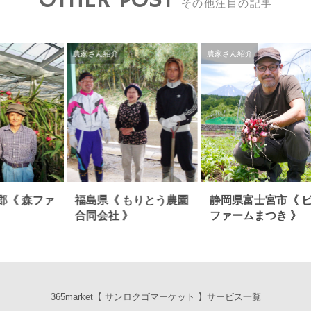
その他注目の記事
農家さん紹介
農家さん紹介
郡《 森ファ
福島県《 もりとう農園
静岡県富士宮市《 
合同会社 》
ファームまつき 》
365market【 サンロクゴマーケット 】サービス一覧