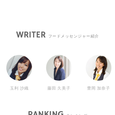
WRITER
フードメッセンジャー紹介
玉利 沙織
藤田 久美子
豊岡 加奈子
RANKING