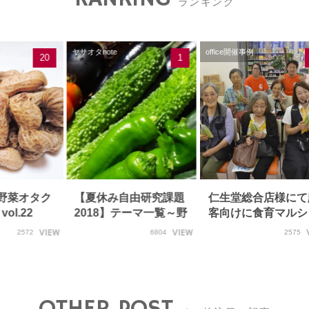
ランキング
ヤサオタnote
office開催事例
20
1
野菜オタク
【夏休み自由研究課題
仁生堂総合店様にて
ol.22
2018】テーマ一覧～野
客向けに食育マルシ
菜実験に挑戦しよ…
開催
2572
6804
2575
OTHER POST