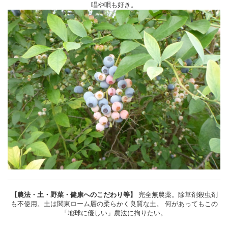
唱や唄も好き。
【農法・土・野菜・健康へのこだわり等】
完全無農薬。除草剤殺虫剤
も不使用。土は関東ローム層の柔らかく良質な土。 何があってもこの
「地球に優しい」農法に拘りたい。