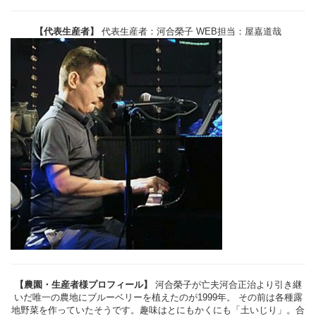
【代表生産者】
代表生産者：河合榮子 WEB担当：屋嘉道哉
【農園・生産者様プロフィール】
河合榮子が亡夫河合正治より引き継
いだ唯一の農地にブルーベリーを植えたのが1999年。 その前は各種露
地野菜を作っていたそうです。趣味はとにもかくにも「土いじり」。合