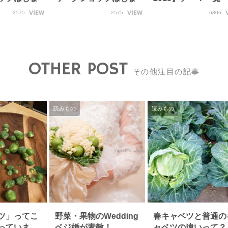
ります！
菜実験に挑戦しよ…
2575
2575
6806
OTHER POST
その他注目の記事
読みもの
読みもの
ツ」ってこ
野菜・果物のWedding
春キャベツと普通の
っていま
ベジ婚が素敵！
ャベツの違いって？