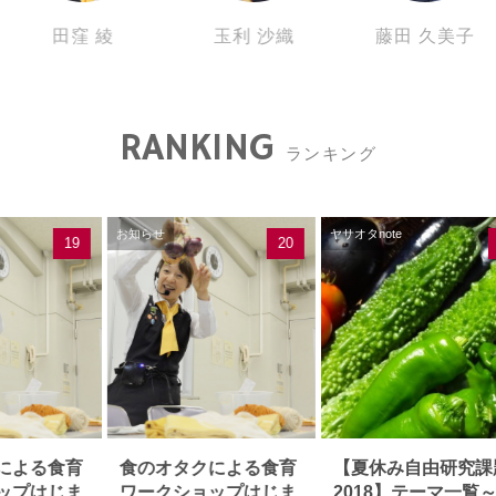
田窪 綾
玉利 沙織
藤田 久美子
RANKING
ランキング
お知らせ
ヤサオタnote
19
20
による食育
食のオタクによる食育
【夏休み自由研究課
ップはじま
ワークショップはじま
2018】テーマ一覧