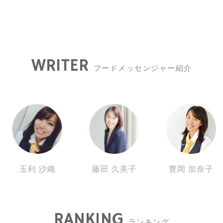
WRITER
フードメッセンジャー紹介
玉利 沙織
藤田 久美子
豊岡 加奈子
RANKING
ランキング