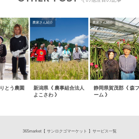
農家さん紹介
農家さん紹介
もりとう農園
新潟県《 農事組合法人
静岡県賀茂郡《 森
よこさわ 》
ーム 》
365market【 サンロクゴマーケット 】サービス一覧