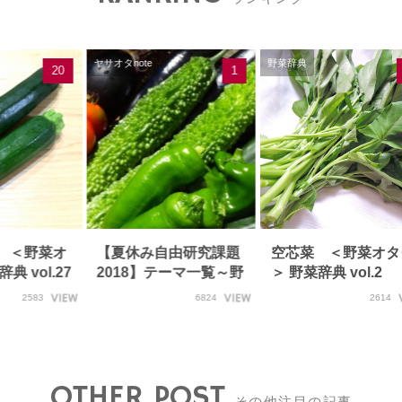
ヤサオタnote
野菜辞典
20
1
 ＜野菜オ
【夏休み自由研究課題
空芯菜 ＜野菜オタ
典 vol.27
2018】テーマ一覧～野
＞ 野菜辞典 vol.2
菜実験に挑戦しよ…
2583
6824
2614
OTHER POST
その他注目の記事