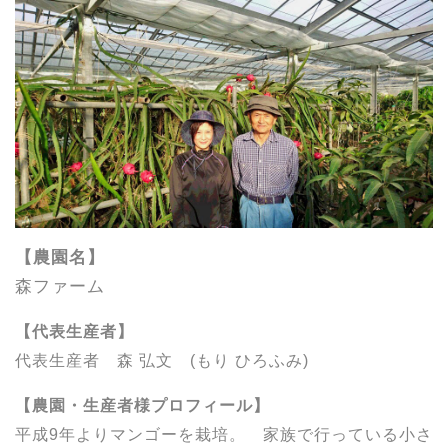
【農園名】
森ファーム
【代表生産者】
代表生産者 森 弘文 (もり ひろふみ)
【農園・生産者様プロフィール】
平成9年よりマンゴーを栽培。 家族で行っている小さ