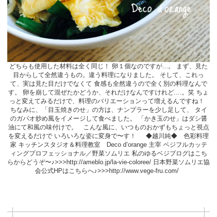
どちらも使用した材料は全く同じ！ 卵１個なのですが...。 まず、見た
目からして全然違うもの。違う料理になりました。 そして、これっ
て、実は見た目だけでなくて 食感も全然違うので全く別の料理なんで
す。 卵を崩して混ぜたかどうか、それだけなんですけれど....。笑 ちょ
っと変えてみるだけで、料理のバリエーションって増えるんですね！
ちなみに、「目玉焼きのせ」の方は、ナンプラーを少し足して、 タイ
のガパオ炒め風をイメージして食べました。 「かき玉のせ」はダシ醤
油にて和風の味付けで。 こんな風に、いつものおかずもちょっと視点
を変えるだけで いろいろな姿に変身で〜す！ ◆越川純◆ 色彩料理
家 キッチンスタジオ＆料理教室 Deco d’orange 主宰 ベジフルカッテ
ィングプロフェッショナル／野菜ソムリエ 私のゆるベジブログはこち
らからどうぞ〜♪>>>http://ameblo.jp/la-vie-coloree/ 日本野菜ソムリエ協
会公式HPはこちらへ♪>>>http://www.vege-fru.com/