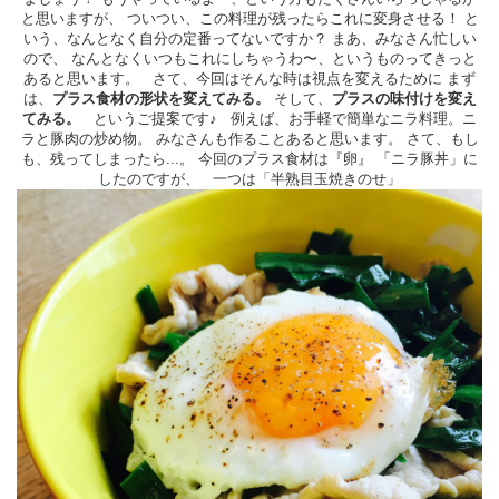
と思いますが、 ついつい、この料理が残ったらこれに変身させる！ と
いう、なんとなく自分の定番ってないですか？ まあ、みなさん忙しい
ので、 なんとなくいつもこれにしちゃうわ〜、というものってきっと
あると思います。 さて、今回はそんな時は視点を変えるために まず
は、
プラス食材の形状を変えてみる。
そして、
プラスの味付けを変え
てみる。
というご提案です♪ 例えば、お手軽で簡単なニラ料理。ニ
ラと豚肉の炒め物。 みなさんも作ることあると思います。 さて、もし
も、残ってしまったら...。 今回のプラス食材は『卵』 「ニラ豚丼」に
したのですが、 一つは「半熟目玉焼きのせ」