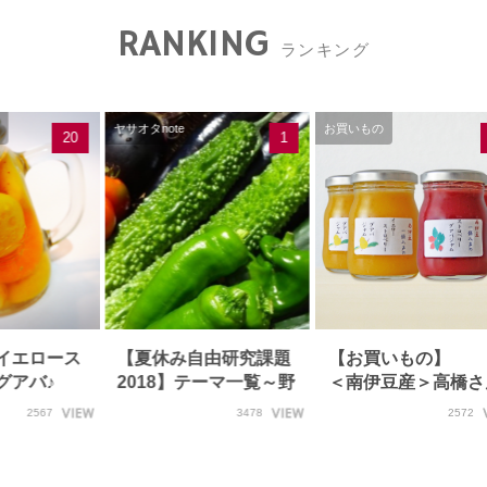
RANKING
ランキング
ヤサオタnote
お買いもの
20
1
イエロース
【夏休み自由研究課題
【お買いもの】
グアバ♪
2018】テーマ一覧～野
＜南伊豆産＞高橋さ
菜実験に挑戦しよ…
の
2567
3478
2572
ストロベ…