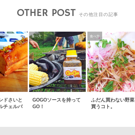
OTHER POST
その他注目の記事
食べ方
食べ方
ンドさいと
GOGOソースを持って
ふだん買わない野菜
ルチェルバ
GO！
買うコト。