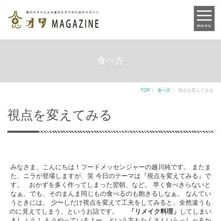
menu
食べ方
TOP
》
食べ方
》
視点を変えてみる
視点を変えてみる
みなさま、こんにちは！フードメッセンジャーの越川純です。 またま
た、ニラが登場しますが、笑 今日のテーマは『視点を変えてみる』で
す。 おかずを多く作ってしまった翌朝、など。 早く食べきらないと
なぁ、でも、そのまんま同じもの食べるのも飽きるしなぁ、 なんてい
うときには、 少〜しだけ視点を変えて工夫をしてみると、全然違うも
のに見えてしまう、というお話です。
「リメイク料理」
してしまい
ましょう！ もうやっているよー、という方もたくさんいらっしゃるか