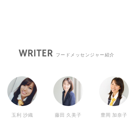
WRITER
フードメッセンジャー紹介
玉利 沙織
藤田 久美子
豊岡 加奈子